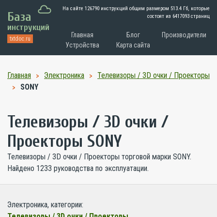
На сайте 126790 инструкций общим размером
513.4 Гб
, которые
База
состоят из 6417093 страниц
инструкций
Главная
Блог
Производители
txtdoc.ru
Устройства
Карта сайта
Главная
Электроника
Телевизоры / 3D очки / Проекторы
SONY
Телевизоры / 3D очки /
Проекторы SONY
Телевизоры / 3D очки / Проекторы торговой марки SONY.
Найдено 1233 руководства по эксплуатации.
Электроника, категории:
Телевизоры / 3D очки / Проекторы