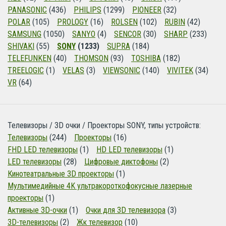
PANASONIC
(436)
PHILIPS
(1299)
PIONEER
(32)
POLAR
(105)
PROLOGY
(16)
ROLSEN
(102)
RUBIN
(42)
SAMSUNG
(1050)
SANYO
(4)
SENCOR
(30)
SHARP
(233)
SHIVAKI
(55)
SONY
(1233)
SUPRA
(184)
TELEFUNKEN
(40)
THOMSON
(93)
TOSHIBA
(182)
TREELOGIC
(1)
VELAS
(3)
VIEWSONIC
(140)
VIVITEK
(34)
VR
(64)
Телевизоры / 3D очки / Проекторы SONY, типы устройств:
Телевизоры
(244)
Проекторы
(16)
FHD LED телевизоры
(1)
HD LED телевизоры
(1)
LED телевизоры
(28)
Цифровые диктофоны
(2)
Кинотеатральные 3D проекторы
(1)
Мультимедийные 4K ультракороткофокусные лазерные
проекторы
(1)
Активные 3D-очки
(1)
Очки для 3D телевизора
(3)
3D-телевизоры
(2)
Жк телевизор
(10)