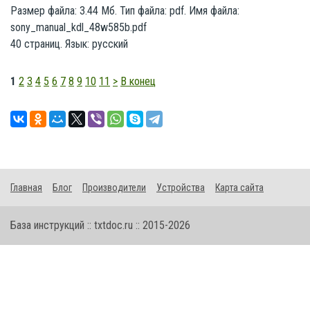
Размер файла: 3.44 Мб. Тип файла: pdf. Имя файла:
sony_manual_kdl_48w585b.pdf
40 страниц. Язык: русский
1
2
3
4
5
6
7
8
9
10
11
>
В конец
Главная
Блог
Производители
Устройства
Карта сайта
База инструкций :: txtdoc.ru :: 2015-2026