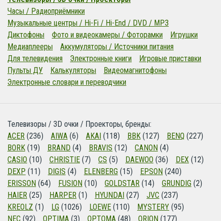
Часы / Радиоприёмники
Музыкальные центры / Hi-Fi / Hi-End / DVD / MP3
Диктофоны
Фото и видеокамеры / Фоторамки
Игрушки
Медиаплееры
Аккумуляторы / Источники питания
Для телевидения
Электронные книги
Игровые приставки
Пульты ДУ
Калькуляторы
Видеомагнитофоны
Электронные словари и переводчики
Телевизоры / 3D очки / Проекторы, бренды:
ACER
(236)
AIWA
(6)
AKAI
(118)
BBK
(127)
BENQ
(227)
BORK
(19)
BRAND
(4)
BRAVIS
(12)
CANON
(4)
CASIO
(10)
CHRISTIE
(7)
CS
(5)
DAEWOO
(36)
DEX
(12)
DEXP
(11)
DIGIS
(4)
ELENBERG
(15)
EPSON
(240)
ERISSON
(64)
FUSION
(10)
GOLDSTAR
(14)
GRUNDIG
(2)
HAIER
(25)
HARPER
(1)
HYUNDAI
(27)
JVC
(237)
KREOLZ
(1)
LG
(1026)
LOEWE
(110)
MYSTERY
(95)
NEC
(92)
OPTIMA
(3)
OPTOMA
(48)
ORION
(177)