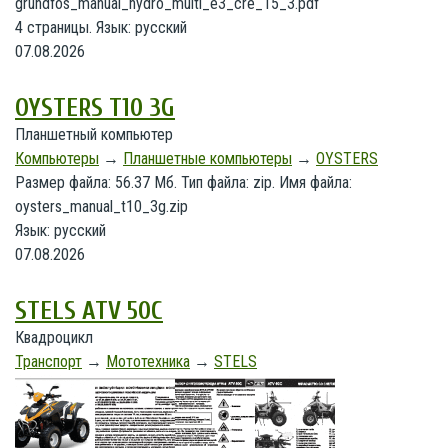
grundfos_manual_hydro_multi_e3_cre_15_3.pdf
4 страницы. Язык: русский
07.08.2026
OYSTERS T10 3G
Планшетный компьютер
Компьютеры
→
Планшетные компьютеры
→
OYSTERS
Размер файла: 56.37 Мб. Тип файла: zip. Имя файла:
oysters_manual_t10_3g.zip
Язык: русский
07.08.2026
STELS ATV 50C
Квадроцикл
Транспорт
→
Мототехника
→
STELS