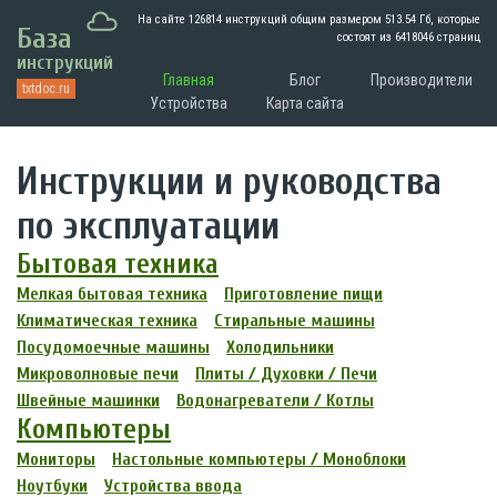
На сайте 126814 инструкций общим размером
513.54 Гб
, которые
База
состоят из 6418046 страниц
инструкций
Главная
Блог
Производители
txtdoc.ru
Устройства
Карта сайта
Инструкции и руководства
по эксплуатации
Бытовая техника
Мелкая бытовая техника
Приготовление пищи
Климатическая техника
Стиральные машины
Посудомоечные машины
Холодильники
Микроволновые печи
Плиты / Духовки / Печи
Швейные машинки
Водонагреватели / Котлы
Компьютеры
Мониторы
Настольные компьютеры / Моноблоки
Ноутбуки
Устройства ввода