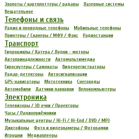
Эхолоты / картплоттеры / радары
Лазерные системы
Вещательное
Телефоны и связь
Радио и проводные телефоны
Мобильные телефоны
Принтеры / Сканеры / МФУ / Факс
Радиостанции
Транспорт
Гидроциклы / Катера / Лодки - моторы
Автопринадлежности
Автомультимедиа
Гироскутеры / Самокаты
Видеорегистраторы
Радар-детекторы
Автосигнализации
GPS-навигаторы
Мототехника
Снегоходы
Автомобили
Датчики парковки
Велокомпьютеры
Электроника
Телевизоры / 3D очки / Проекторы
Часы / Радиоприёмники
Музыкальные центры / Hi-Fi / Hi-End / DVD / MP3
Диктофоны
Фото и видеокамеры / Фоторамки
Игрушки
Медиаплееры