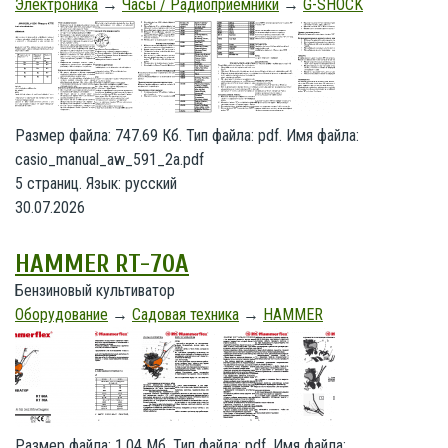
Электроника
→
Часы / Радиоприёмники
→
G-SHOCK
Размер файла: 747.69 Кб. Тип файла: pdf. Имя файла:
casio_manual_aw_591_2a.pdf
5 страниц. Язык: русский
30.07.2026
HAMMER RT-70A
Бензиновый культиватор
Оборудование
→
Садовая техника
→
HAMMER
Размер файла: 1.04 Мб. Тип файла: pdf. Имя файла: