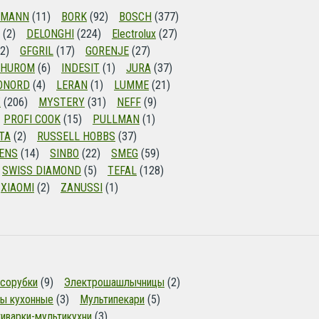
OMANN
(11)
BORK
(92)
BOSCH
(377)
(2)
DELONGHI
(224)
Electrolux
(27)
2)
GFGRIL
(17)
GORENJE
(27)
HUROM
(6)
INDESIT
(1)
JURA
(37)
ONORD
(4)
LERAN
(1)
LUMME
(21)
X
(206)
MYSTERY
(31)
NEFF
(9)
PROFI COOK
(15)
PULLMAN
(1)
TA
(2)
RUSSELL HOBBS
(37)
ENS
(14)
SINBO
(22)
SMEG
(59)
SWISS DIAMOND
(5)
TEFAL
(128)
XIAOMI
(2)
ZANUSSI
(1)
сорубки
(9)
Электрошашлычницы
(2)
ы кухонные
(3)
Мультипекари
(5)
иварки-мультикухни
(3)