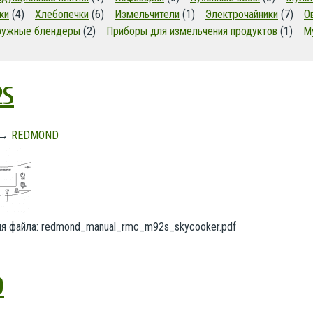
ки
(4)
Хлебопечки
(6)
Измельчители
(1)
Электрочайники
(7)
О
ружные блендеры
(2)
Приборы для измельчения продуктов
(1)
М
2S
→
REDMOND
Имя файла: redmond_manual_rmc_m92s_skycooker.pdf
9