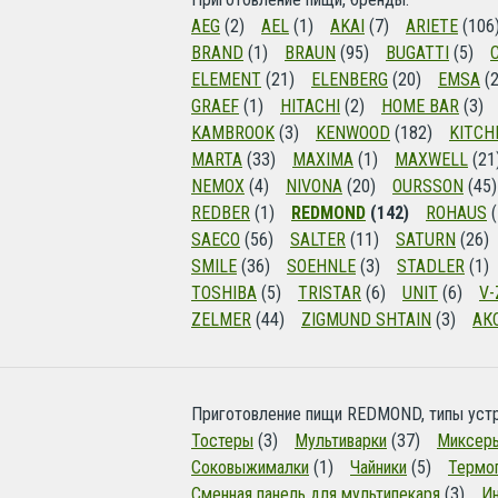
AEG
(2)
AEL
(1)
AKAI
(7)
ARIETE
(106
BRAND
(1)
BRAUN
(95)
BUGATTI
(5)
ELEMENT
(21)
ELENBERG
(20)
EMSA
(2
GRAEF
(1)
HITACHI
(2)
HOME BAR
(3)
KAMBROOK
(3)
KENWOOD
(182)
KITCH
MARTA
(33)
MAXIMA
(1)
MAXWELL
(21
NEMOX
(4)
NIVONA
(20)
OURSSON
(45)
REDBER
(1)
REDMOND
(142)
ROHAUS
(
SAECO
(56)
SALTER
(11)
SATURN
(26)
SMILE
(36)
SOEHNLE
(3)
STADLER
(1)
TOSHIBA
(5)
TRISTAR
(6)
UNIT
(6)
V-
ZELMER
(44)
ZIGMUND SHTAIN
(3)
АК
Приготовление пищи REDMOND, типы устр
Тостеры
(3)
Мультиварки
(37)
Миксер
Соковыжималки
(1)
Чайники
(5)
Термо
Сменная панель для мультипекаря
(3)
Ин