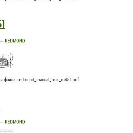
1
→
REDMOND
Имя файла: redmond_manual_rmk_m451.pdf
1
→
REDMOND