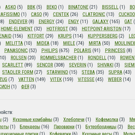
)
ASKO
(5)
BBK
(5)
BEKO
(1)
BINATONE
(21)
BISSELL
(1)
B
CAFISSIMO
(1)
CASO
(9)
CENTEK
(26)
CLATRONIC
(13)
CUCKOO
8)
ENDEVER
(8)
ENERGY
(24)
ENGY
(11)
GALAXY
(165)
GAT
(
HOME-ELEMENT
(32)
HOTFROST
(30)
HOTPOINT-ARISTON
(17)
ENAID
(156)
KITFORT
(29)
KRUPS
(114)
KUPPERSBERG
(2)
LE
)
MELITTA
(10)
MIDEA
(18)
MIELE
(74)
MIRTA
(50)
MOULINE
PANASONIC
(52)
PHILIPS
(675)
POLARIS
(91)
PRINCESS
(8)
10)
ROLSEN
(20)
ROMMELSBACHER
(1)
RONDELL
(10)
ROWEN
SCARLETT
(89)
SENCOR
(308)
SEVERIN
(1)
SHIVAKI
(3)
SIEM
STADLER FORM
(27)
STARWIND
(15)
STEBA
(35)
SUPRA
(43)
ZUG
(7)
VATTEN
(149)
VITEK
(159)
ViTESSE
(45)
WEBER
(14)
СИОН
(1)
ФЕЯ
(3)
ойств:
ы
(2)
Кухонные комбайны
(3)
Хлебопечи
(1)
Кофемолка
(3)
Мя
поты
(1)
Блендеры
(16)
Пароварки
(1)
Бутербродницы
(2)
Вес
дукционные плитки
(1)
Кофеварки
(6)
Кухонные весы
(3)
Мульт