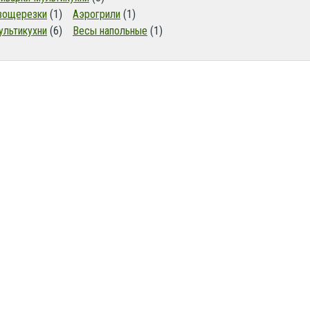
вощерезки
(1)
Аэрогрили
(1)
ультикухни
(6)
Весы напольные
(1)