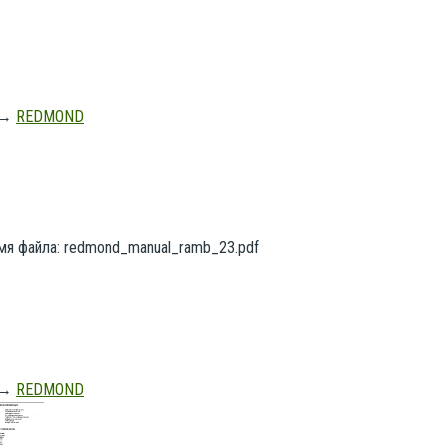
→
REDMOND
 Имя файла: redmond_manual_ramb_23.pdf
→
REDMOND