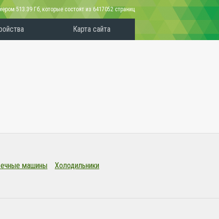
змером
513.39 Гб
, которые состоят из 6417052 страниц
ройства
Карта сайта
ечные машины
Холодильники