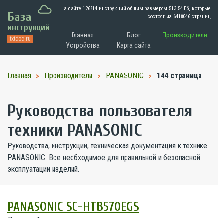
На сайте 126814 инструкций общим размером
513.54 Гб
, которые
База
состоят из 6418046 страниц
инструкций
Главная
Блог
Производители
txtdoc.ru
Устройства
Карта сайта
Главная
Производители
PANASONIC
144 страница
Руководства пользователя
техники PANASONIC
Руководства, инструкции, техническая документация к технике
PANASONIC. Все необходимое для правильной и безопасной
эксплуатации изделий.
PANASONIC SC-HTB570EGS