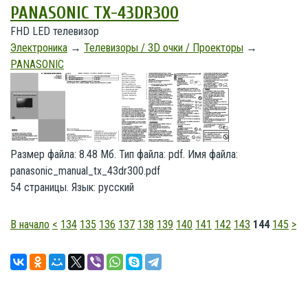
PANASONIC TX-43DR300
FHD LED телевизор
Электроника
→
Телевизоры / 3D очки / Проекторы
→
PANASONIC
Размер файла: 8.48 Мб. Тип файла: pdf. Имя файла:
panasonic_manual_tx_43dr300.pdf
54 страницы. Язык: русский
В начало
<
134
135
136
137
138
139
140
141
142
143
144
145
>