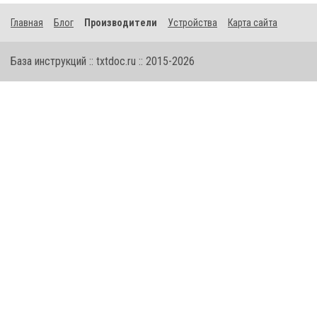
Главная
Блог
Производители
Устройства
Карта сайта
База инструкций :: txtdoc.ru :: 2015-2026