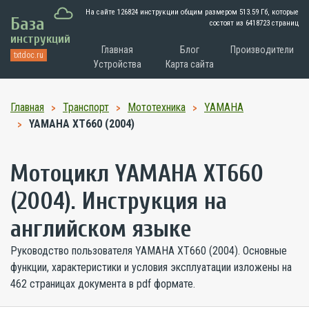
На сайте 126824 инструкции общим размером
513.59 Гб
, которые
База
состоят из 6418723 страниц
инструкций
Главная
Блог
Производители
txtdoc.ru
Устройства
Карта сайта
Главная
Транспорт
Мототехника
YAMAHA
YAMAHA XT660 (2004)
Мотоцикл YAMAHA XT660
(2004). Инструкция на
английском языке
Руководство пользователя YAMAHA XT660 (2004). Основные
функции, характеристики и условия эксплуатации изложены на
462 страницах документа в pdf формате.