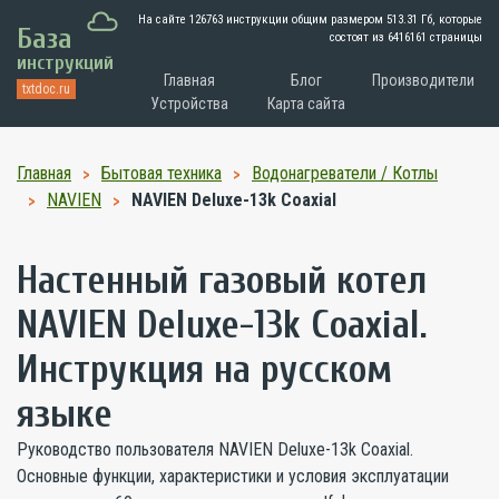
На сайте 126763 инструкции общим размером
513.31 Гб
, которые
База
состоят из 6416161 страницы
инструкций
Главная
Блог
Производители
txtdoc.ru
Устройства
Карта сайта
Главная
Бытовая техника
Водонагреватели / Котлы
NAVIEN
NAVIEN Deluxe-13k Coaxial
Настенный газовый котел
NAVIEN Deluxe-13k Coaxial.
Инструкция на русском
языке
Руководство пользователя NAVIEN Deluxe-13k Coaxial.
Основные функции, характеристики и условия эксплуатации