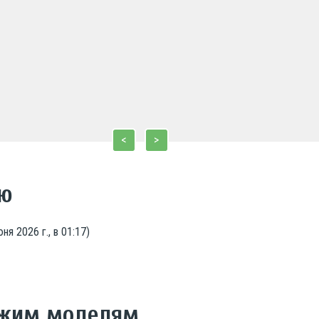
<
>
ию
ня 2026 г., в 01:17
)
ожим моделям