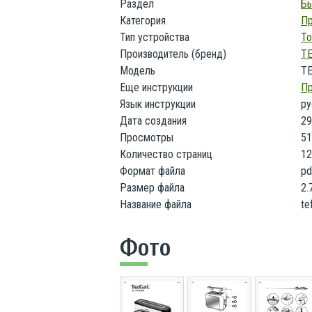
Раздел
Бы
Категория
Пр
Тип устройства
То
Производитель (бренд)
T
Модель
TE
Еще инструкции
Пр
Язык инструкции
ру
Дата создания
29
Просмотры
51
Количество страниц
12
Формат файла
pd
Размер файла
2.
Название файла
te
Фото