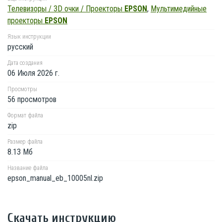
Телевизоры / 3D очки / Проекторы
EPSON
,
Мультимедийные
проекторы
EPSON
Язык инструкции
русский
Дата создания
06 Июля 2026 г.
Просмотры
56 просмотров
Формат файла
zip
Размер файла
8.13 Мб
Название файла
epson_manual_eb_10005nl.zip
Скачать инструкцию