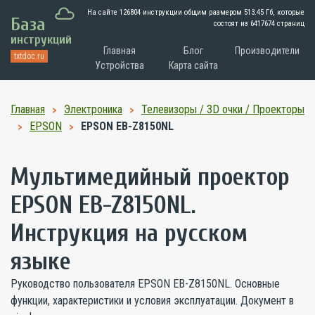
На сайте 126804 инструкции общим размером
513.45 Гб
, которые
База
состоят из 6417674 страниц
инструкций
Главная
Блог
Производители
txtdoc.ru
Устройства
Карта сайта
Главная
Электроника
Телевизоры / 3D очки / Проекторы
EPSON
EPSON EB-Z8150NL
Мультимедийный проектор
EPSON EB-Z8150NL.
Инструкция на русском
языке
Руководство пользователя EPSON EB-Z8150NL. Основные
функции, характеристики и условия эксплуатации. Документ в