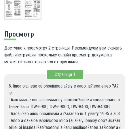
Просмотр
Доступно к просмотру 2 страницы. Рекомендуем вам скачать
файл инструкции, поскольку онлайн просмотр документа
может сильно отличаться от оригинала.
Страница
1
5. Iinea oiai, eae au onoaiiaeoa a?aiy e aaoo, ia?ieoa eiiieo ?A?, ?oi
ie.

l Aaiu iaaaee onoaiaaeeaaaony aaoiiaoe?anee a niioaaonoaee n aaoie
Iiaaee ?ania DW-6900, DW-6900G, DW-8400, DW-8400G

l Aaoa ii?ao auou onoaiiaeaia a i?aaaeao io 1 yiaa?y 1995 a ai 31 aa
l Anee a oa?aiea ianeieueeo ieioo (ai a?aiy ieaaiey oeo? aua?aiiiai aai
eiiiie, oi ieaaiea i?ae?aoeony, a ?anu aaoiiaoe?anee aa?ioony a enoiai