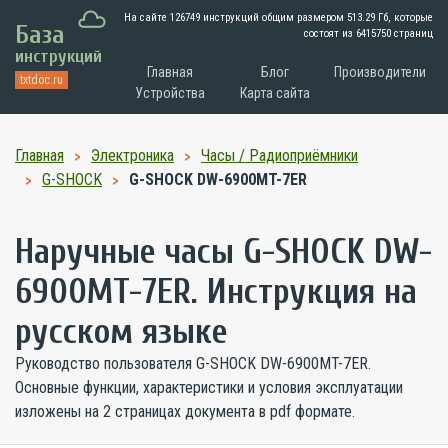
На сайте 126749 инструкций общим размером
513.29 Гб
, которые
База
состоят из 6415750 страниц
инструкций
Главная
Блог
Производители
txtdoc.ru
Устройства
Карта сайта
Главная
Электроника
Часы / Радиоприёмники
G-SHOCK
G-SHOCK DW-6900MT-7ER
Наручные часы G-SHOCK DW-
6900MT-7ER. Инструкция на
русском языке
Руководство пользователя G-SHOCK DW-6900MT-7ER.
Основные функции, характеристики и условия эксплуатации
изложены на 2 страницах документа в pdf формате.