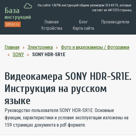
На сайте 126796 инструкций общим размером
513.43 Гб
, которые
База
состоят из 6417272 страниц
инструкций
Главная
Блог
Производители
txtdoc.ru
Устройства
Карта сайта
Главная
Электроника
Фото и видеокамеры / Фоторамки
SONY
SONY HDR-SR1E
Видеокамера SONY HDR-SR1E.
Инструкция на русском
языке
Руководство пользователя SONY HDR-SR1E. Основные
функции, характеристики и условия эксплуатации изложены на
159 страницах документа в pdf формате.