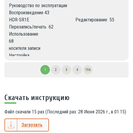
Руководство по эксплуатации

Воспроизведение 43

HDR-SR1E                                       Редактирование  55

Перезапись/печать  62

Использование

68

носителя записи

Настройка

71

RU

1
2
3
4
156
видеокамеры

Использование

94

Скачать инструкцию
компьютера

Поиск и устранение

Файл скачали
15
раз (Последний раз:
28 Июня 2026 г., в 01:15
)
101

неисправностей

Загрузить
Дополнительная
